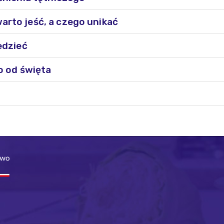
rto jeść, a czego unikać
edzieć
o od święta