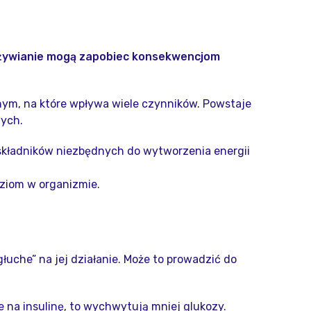
 odżywianie mogą zapobiec konsekwencjom
znym, na które wpływa wiele czynników. Powstaje
wych.
 składników niezbędnych do wytworzenia energii
oziom w organizmie.
głuche” na jej działanie. Może to prowadzić do
e na insulinę, to wychwytują mniej glukozy.