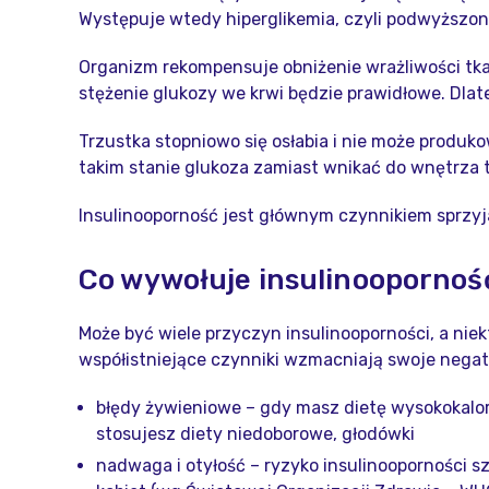
Występuje wtedy hiperglikemia, czyli podwyższon
Organizm rekompensuje obniżenie wrażliwości tkan
stężenie glukozy we krwi będzie prawidłowe. Dlat
Trzustka stopniowo się osłabia i nie może produ
takim stanie glukoza zamiast wnikać do wnętrza t
Insulinooporność jest głównym czynnikiem sprzyj
Co wywołuje insulinoopornoś
Może być wiele przyczyn insulinooporności, a nie
współistniejące czynniki wzmacniają swoje negaty
błędy żywieniowe – gdy masz dietę wysokokalor
stosujesz diety niedoborowe, głodówki
nadwaga i otyłość – ryzyko insulinooporności 