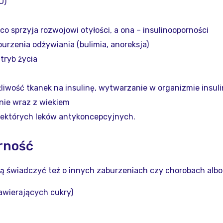
O)
co sprzyja rozwojowi otyłości, a ona – insulinooporności
urzenia odżywiania (bulimia, anoreksja)
tryb życia
iwość tkanek na insulinę, wytwarzanie w organizmie insul
śnie wraz z wiekiem
iektórych leków antykoncepcyjnych.
orność
 świadczyć też o innych zaburzeniach czy chorobach albo 
awierających cukry)