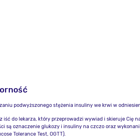
porność
zaniu podwyższonego stężenia insuliny we krwi w odniesien
z iść do lekarza, który przeprowadzi wywiad i skieruje Cię 
i są oznaczenie glukozy i insuliny na czczo oraz wykonanie
ucose Tolerance Test, OGTT).