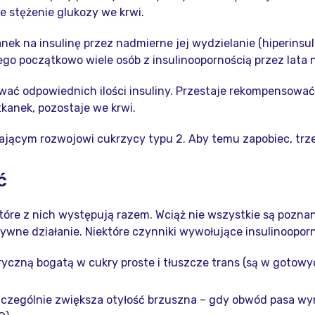
e stężenie glukozy we krwi.
ek na insulinę przez nadmierne jej wydzielanie (hiperinsu
ego początkowo wiele osób z insulinoopornością przez lata 
kować odpowiednich ilości insuliny. Przestaje rekompensow
kanek, pozostaje we krwi.
ającym rozwojowi cukrzycy typu 2. Aby temu zapobiec, trze
ć
które z nich występują razem. Wciąż nie wszystkie są pozna
wne działanie. Niektóre czynniki wywołujące insulinooporn
yczną bogatą w cukry proste i tłuszcze trans (są w gotowy
szczególnie zwiększa otyłość brzuszna – gdy obwód pasa wy