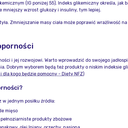
ikemicznym (IG poniżej 55). Indeks glikemiczny określa, jak 
mniejszy wzrost glukozy i insuliny, tym lepiej.
tyła. Zmniejszanie masy ciała może poprawić wrażliwość na 
oporności
ości i jej rozwojowi. Warto wprowadzić do swojego jadłosp
ia. Dobrym wyborem będą też produkty o niskim indeksie g
i dla kogo będzie pomocny - Diety NFZ
)
orności?
z w jednym posiłku źródła:
ude mięso
pełnoziarniste produkty zbożowe
epakowy, olej lniany, orzechy, nasiona.