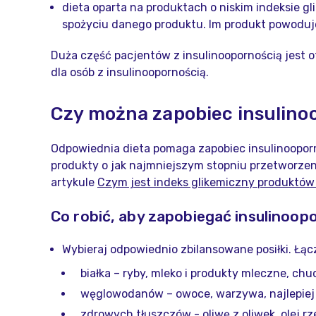
dieta oparta na produktach o niskim indeksie gl
spożyciu danego produktu. Im produkt powoduje 
Duża część pacjentów z insulinoopornością jest o
dla osób z insulinoopornością.
Czy można zapobiec insulino
Odpowiednia dieta pomaga zapobiec insulinooporn
produkty o jak najmniejszym stopniu przetworzen
artykule
Czym jest indeks glikemiczny produktów 
Co robić, aby zapobiegać insulinoop
Wybieraj odpowiednio zbilansowane posiłki. Łąc
białka – ryby, mleko i produkty mleczne, ch
węglowodanów – owoce, warzywa, najlepiej 
zdrowych tłuszczów - oliwę z oliwek, olej rz