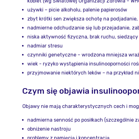
kobiet (wg Światowej Organizacji Zdrowia – WH
używki – picie alkoholu, palenie papierosów
zbyt krótki sen zwiększa ochotę na podjadanie, 
nadmierne odchudzanie się lub przejadanie, zab
niska aktywność fizyczna, brak ruchu, siedzący 
nadmiar stresu
czynniki genetyczne – wrodzona mniejsza wrażl
wiek - ryzyko wystąpienia insulinooporności ro
przyjmowanie niektórych leków – na przykład n
Czym się objawia insulinoop
Objawy nie mają charakterystycznych cech i mogą
nadmierna senność po posiłkach (szczególnie z
obniżenie nastroju
problemy z pamięcią i koncentracją