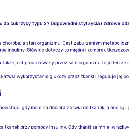
ić do cukrzycy typu 2? Odpowiedni styl życia i zdrowe
 nie choroba, a stan organizmu. Jest zaburzeniem metabolic
nie insuliny. Głównie dotyczy to mięśni i komórek tłuszczo
 a także jest produkowany przez sam organizm. To jeden ze
Ułatwia wykorzystanie glukozy przez tkanki i reguluje jej p
i
owstaje, gdy insulina dociera z krwią do tkanek, a one są „
za tkanek przy pomocy insuliny. Gdy tkanki są mniej wrażliw