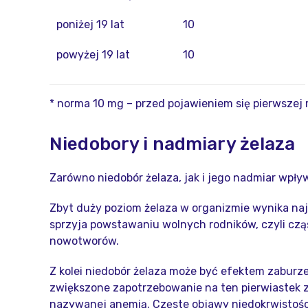
poniżej 19 lat
10
powyżej 19 lat
10
* norma 10 mg – przed pojawieniem się pierwszej m
Niedobory i nadmiary żelaza
Zarówno niedobór żelaza, jak i jego nadmiar wpł
Zbyt duży poziom żelaza w organizmie wynika naj
sprzyja powstawaniu wolnych rodników, czyli cząs
nowotworów.
Z kolei niedobór żelaza może być efektem zaburze
zwiększone zapotrzebowanie na ten pierwiastek z
nazywanej anemią. Częste objawy niedokrwistości