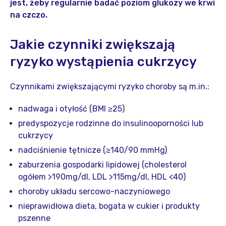
jest, żeby regularnie badać poziom glukozy we krwi
na czczo.
Jakie czynniki zwiększają
ryzyko wystąpienia cukrzycy
Czynnikami zwiększającymi ryzyko choroby są m.in.:
nadwaga i otyłość (BMI ≥25)
predyspozycje rodzinne do insulinooporności lub
cukrzycy
nadciśnienie tętnicze (≥140/90 mmHg)
zaburzenia gospodarki lipidowej (cholesterol
ogółem >190mg/dl, LDL >115mg/dl, HDL <40)
choroby układu sercowo-naczyniowego
nieprawidłowa dieta, bogata w cukier i produkty
pszenne