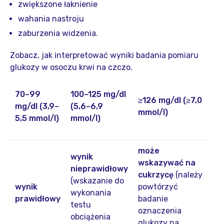
zwiększone łaknienie
wahania nastroju
zaburzenia widzenia.
Zobacz, jak interpretować wyniki badania pomiaru
glukozy w osoczu krwi na czczo.
70–99
100–125 mg/dl
≥126 mg/dl (≥7,0
mg/dl (3,9–
(5,6–6,9
mmol/l)
5,5 mmol/l)
mmol/l)
może
wynik
wskazywać na
nieprawidłowy
cukrzycę
(należy
(wskazanie do
wynik
powtórzyć
wykonania
prawidłowy
badanie
testu
oznaczenia
obciążenia
glukozy na