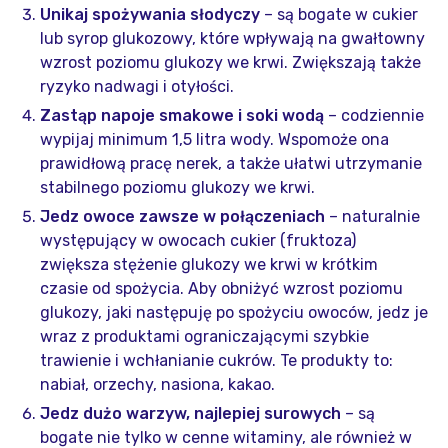
Unikaj spożywania słodyczy
– są bogate w cukier
lub syrop glukozowy, które wpływają na gwałtowny
wzrost poziomu glukozy we krwi. Zwiększają także
ryzyko nadwagi i otyłości.
Zastąp napoje smakowe i soki wodą
– codziennie
wypijaj minimum 1,5 litra wody. Wspomoże ona
prawidłową pracę nerek, a także ułatwi utrzymanie
stabilnego poziomu glukozy we krwi.
Jedz owoce zawsze w połączeniach
– naturalnie
występujący w owocach cukier (fruktoza)
zwiększa stężenie glukozy we krwi w krótkim
czasie od spożycia. Aby obniżyć wzrost poziomu
glukozy, jaki następuję po spożyciu owoców, jedz je
wraz z produktami ograniczającymi szybkie
trawienie i wchłanianie cukrów. Te produkty to:
nabiał, orzechy, nasiona, kakao.
Jedz dużo warzyw, najlepiej surowych
– są
bogate nie tylko w cenne witaminy, ale również w