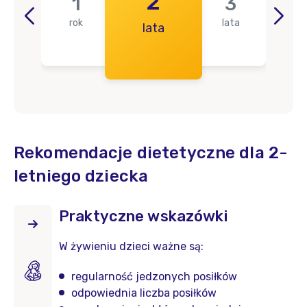
2
1
3
rok
lata
lata
l
Rekomendacje dietetyczne dla 2-
letniego dziecka
Praktyczne wskazówki
W żywieniu dzieci ważne są:
regularność jedzonych posiłków
odpowiednia liczba posiłków