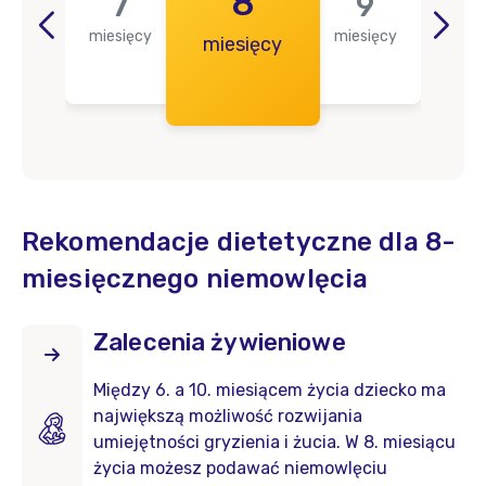
6
8
7
9
miesięcy
miesięcy
ięcy
miesięcy
mie
Rekomendacje dietetyczne dla 8-
miesięcznego niemowlęcia
Zalecenia żywieniowe
Między 6. a 10. miesiącem życia dziecko ma
największą możliwość rozwijania
umiejętności gryzienia i żucia. W 8. miesiącu
życia możesz podawać niemowlęciu