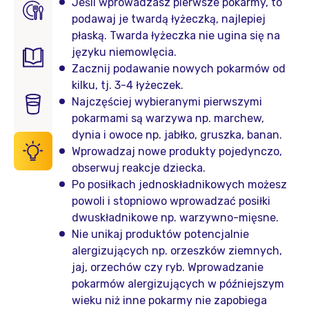
Jeśli wprowadzasz pierwsze pokarmy, to
podawaj je twardą łyżeczką, najlepiej
płaską. Twarda łyżeczka nie ugina się na
języku niemowlęcia.
Zacznij podawanie nowych pokarmów od
kilku, tj. 3-4 łyżeczek.
Najczęściej wybieranymi pierwszymi
pokarmami są warzywa np. marchew,
dynia i owoce np. jabłko, gruszka, banan.
Wprowadzaj nowe produkty pojedynczo,
obserwuj reakcje dziecka.
Po posiłkach jednoskładnikowych możesz
powoli i stopniowo wprowadzać posiłki
dwuskładnikowe np. warzywno-mięsne.
Nie unikaj produktów potencjalnie
alergizujących np. orzeszków ziemnych,
jaj, orzechów czy ryb. Wprowadzanie
pokarmów alergizujących w późniejszym
wieku niż inne pokarmy nie zapobiega