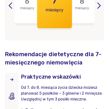
5
7
6
8
miesięcy
miesięcy
ięcy
miesięcy
mie
Rekomendacje dietetyczne dla 7-
miesięcznego niemowlęcia
Praktyczne wskazówki
Od 7. do 8. miesiąca życia dziecka możesz
planować 5 posiłków – 3 główne i 2 mniejsze.
Uwzględnij w tym 3 posiłki mleczne.