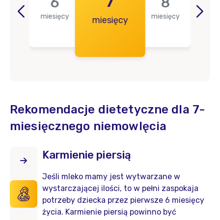
5
7
6
8
miesięcy
miesięcy
ięcy
miesięcy
mie
Rekomendacje dietetyczne dla 7-
miesięcznego niemowlęcia
Karmienie piersią
Jeśli mleko mamy jest wytwarzane w
wystarczającej ilości, to w pełni zaspokaja
potrzeby dziecka przez pierwsze 6 miesięcy
życia. Karmienie piersią powinno być