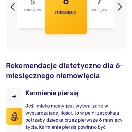
4
6
5
7
miesięcy
miesięcy
iące
miesięcy
mie
Rekomendacje dietetyczne dla 6-
miesięcznego niemowlęcia
Karmienie piersią
Jeśli mleko mamy jest wytwarzane w
wystarczającej ilości, to w pełni zaspokaja
potrzeby dziecka przez pierwsze 6 miesięcy
życia. Karmienie piersią powinno być