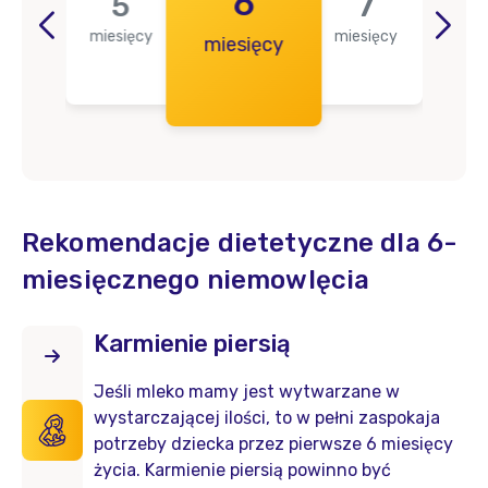
4
6
5
7
miesięcy
miesięcy
iące
miesięcy
mie
Rekomendacje dietetyczne dla 6-
miesięcznego niemowlęcia
Karmienie piersią
Jeśli mleko mamy jest wytwarzane w
wystarczającej ilości, to w pełni zaspokaja
potrzeby dziecka przez pierwsze 6 miesięcy
życia. Karmienie piersią powinno być